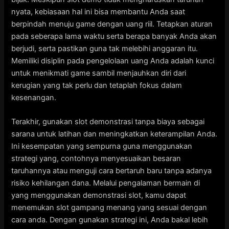
nyata, kebiasaan hal ini bisa membantu Anda saat
berpindah menuju game dengan uang riil. Tetapkan aturan
pada seberapa lama waktu serta berapa banyak Anda akan
berjudi, serta pastikan guna tak melebihi anggaran itu.
Memiliki disiplin pada pengelolaan uang Anda adalah kunci
untuk menikmati game sambil menjauhkan diri dari
kerugian yang tak perlu dan tetaplah fokus dalam
kesenangan.
Terakhir, gunakan slot demonstrasi tanpa biaya sebagai
sarana untuk latihan dan meningkatkan keterampilan Anda.
Ini kesempatan yang sempurna guna menggunakan
strategi yang, contohnya menyesuaikan besaran
taruhannya atau menguji cara bertaruh baru tanpa adanya
risiko kehilangan dana. Melalui pengalaman bermain di
yang menggunakan demonstrasi slot, kamu dapat
menemukan slot gampang menang yang sesuai dengan
cara anda. Dengan gunakan strategi ini, Anda bakal lebih