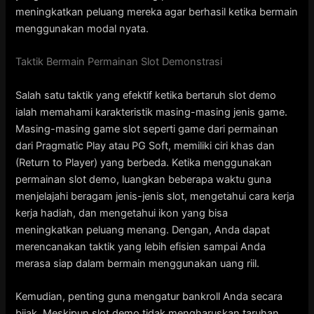
meningkatkan peluang mereka agar berhasil ketika bermain
menggunakan modal nyata.
Taktik Bermain Permainan Slot Demonstrasi
Salah satu taktik yang efektif ketika bertaruh slot demo
ialah memahami karakteristik masing-masing jenis game.
Masing-masing game slot seperti game dari permainan
dari Pragmatic Play atau PG Soft, memiliki ciri khas dan
(Return to Player) yang berbeda. Ketika menggunakan
permainan slot demo, luangkan beberapa waktu guna
menjelajahi beragam jenis-jenis slot, mengetahui cara kerja
kerja hadiah, dan mengetahui ikon yang bisa
meningkatkan peluang menang. Dengan, Anda dapat
merencanakan taktik yang lebih efisien sampai Anda
merasa siap dalam bermain menggunakan uang riil.
Kemudian, penting guna mengatur bankroll Anda secara
bijak. Meskipun slot demo tidak mengharuskan taruhan