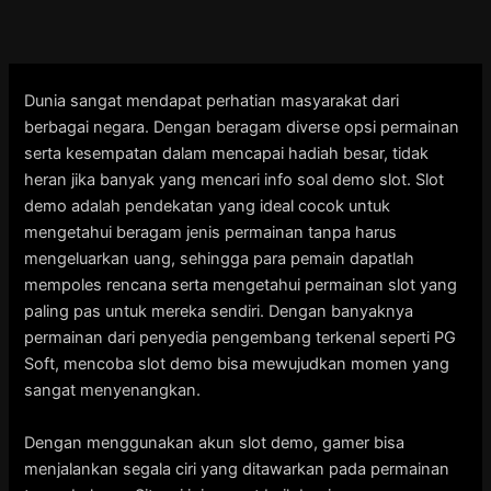
Skip
to
content
Dunia sangat mendapat perhatian masyarakat dari
berbagai negara. Dengan beragam diverse opsi permainan
serta kesempatan dalam mencapai hadiah besar, tidak
heran jika banyak yang mencari info soal demo slot. Slot
demo adalah pendekatan yang ideal cocok untuk
mengetahui beragam jenis permainan tanpa harus
mengeluarkan uang, sehingga para pemain dapatlah
mempoles rencana serta mengetahui permainan slot yang
paling pas untuk mereka sendiri. Dengan banyaknya
permainan dari penyedia pengembang terkenal seperti PG
Soft, mencoba slot demo bisa mewujudkan momen yang
sangat menyenangkan.
Dengan menggunakan akun slot demo, gamer bisa
menjalankan segala ciri yang ditawarkan pada permainan