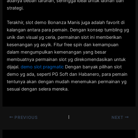
adanya beban taruhan, sehingga ideal untuk latihan dan
strategi.
Terakhir, slot demo Bonanza Manis juga adalah favorit di
kalangan antara para pemain. Dengan konsep tumbling yg
unik dan visual yg ceria, permainan slot ini memberikan
kesenangan yg asyik. Fitur free spin dan kemampuan
dalam mengumpulkan kemenangan yang besar
membuatnya permainan slot yg direkomendasikan untuk
dijajal.
demo slot pragmatic
Dengan banyak pilihan slot
demo yg ada, seperti PG Soft dan Habanero, para pemain
tentunya akan dengan mudah menemukan permainan yg
sesuai dengan selera mereka.
PREVIOUS
NEXT