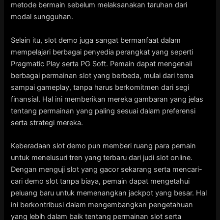
metode bermain sebelum melaksanakan taruhan dari
modal sungguhan.
Selain itu, slot demo juga sangat bermanfaat dalam
mempelajari berbagai penyedia perangkat yang seperti
Pragmatic Play serta PG Soft. Pemain dapat mengenali
berbagai permainan slot yang berbeda, mulai dari tema
sampai gameplay, tanpa harus berkomitmen dari segi
finansial. Hal ini memberikan mereka gambaran yang jelas
tentang permainan yang paling sesuai dalam preferensi
serta strategi mereka.
Keberadaan slot demo pun memberi ruang para pemain
untuk menelusuri tren yang terbaru dari judi slot online.
Dengan menguji slot yang gacor sekarang serta mencari-
cari demo slot tanpa biaya, pemain dapat mengetahui
peluang baru untuk memenangkan jackpot yang besar. Hal
ini berkontribusi dalam mengembangkan pengetahuan
yang lebih dalam baik tentang permainan slot serta