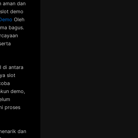
n aman dan
slot demo
 Demo
Oleh
ama bagus.
ercayaan
serta
 di antara
ya slot
coba
akun demo,
elum
mi proses
menarik dan