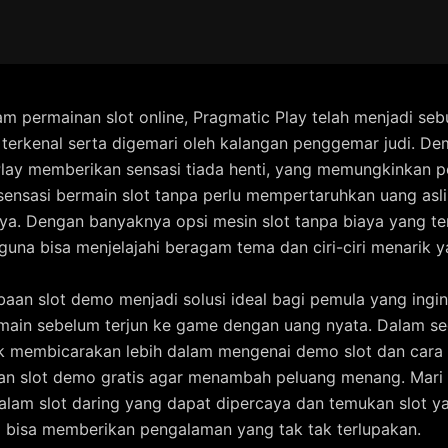
am permainan slot online, Pragmatic Play telah menjadi se
 terkenal serta digemari oleh kalangan penggemar judi. Dem
lay memberikan sensasi tiada henti, yang memungkinkan 
ensasi bermain slot tanpa perlu mempertaruhkan uang asli
a. Dengan banyaknya opsi mesin slot tanpa biaya yang te
guna bisa menjelajahi beragam tema dan ciri-ciri menarik y
aan slot demo menjadi solusi ideal bagi pemula yang ingi
rmain sebelum terjun ke game dengan uang nyata. Dalam sec
k membicarakan lebih dalam mengenai demo slot dan cara
n slot demo gratis agar menambah peluang menang. Mari 
 alam slot daring yang dapat dipercaya dan temukan slot y
ng bisa memberikan pengalaman yang tak tak terlupakan.