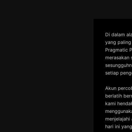
Skip
to
content
Di dalam al
yang paling
Pragmatic P
merasakan s
sesungguhny
setiap peng
Akun percob
berlatih be
kami henda
menggunaka
menjelajahi
hari ini ya