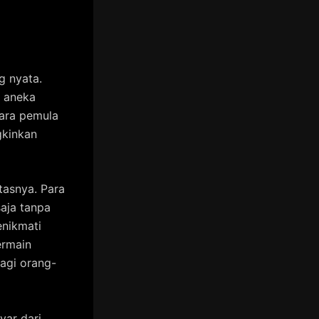
 nyata.
i aneka
para pemula
gkinkan
itasnya. Para
aja tanpa
enikmati
ermain
agi orang-
yar dari