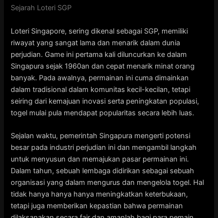
Sejarah Loteri SGP
Loteri Singapore, sering dikenal sebagai SGP, memiliki
riwayat yang sangat lama dan menarik dalam dunia
perjudian. Game ini pertama kali diluncurkan ke dalam
Singapura sejak 1960an dan cepat menarik minat orang
banyak. Pada awalnya, permainan ini cuma dimainkan
dalam tradisional dalam komunitas kecil-kecilan, tetapi
seiring dari kemajuan inovasi serta peningkatan populasi,
togel mulai pula mendapat popularitas secara lebih luas.
Sejalan waktu, pemerintah Singapura mengerti potensi
besar pada industri perjudian ini dan mengambil langkah
untuk menyusun dan memajukan pasar permainan ini.
Dalam tahun, sebuah lembaga didirikan sebagai sebuah
organisasi yang dalam mengurus dan mengelola togel. Hal
tidak hanya hanya hanya meningkatkan keterbukaan,
tetapi juga memberikan kepastian bahwa permainan
dilaksanakan secara fair dan amanlah bagi para pemain.