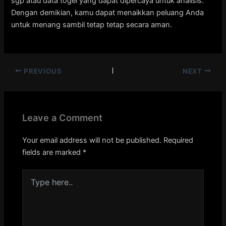
sgp atau data togel yang dapat dipercaya untuk analisis.
Dengan demikian, kamu dapat menaikkan peluang Anda
untuk menang sambil tetap tetap secara aman.
PREVIOUS
NEXT
Leave a Comment
Your email address will not be published.
Required
fields are marked
*
Type
here..