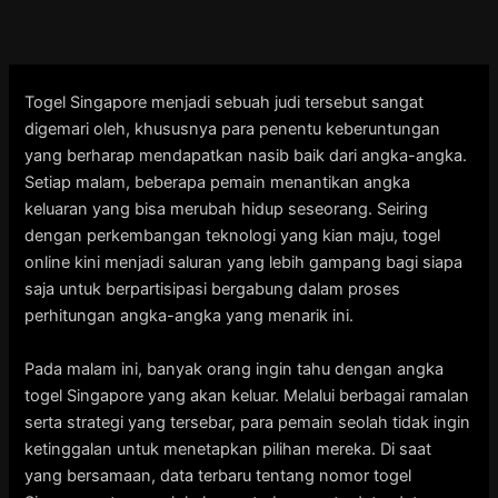
Skip
to
content
Togel Singapore menjadi sebuah judi tersebut sangat
digemari oleh, khususnya para penentu keberuntungan
yang berharap mendapatkan nasib baik dari angka-angka.
Setiap malam, beberapa pemain menantikan angka
keluaran yang bisa merubah hidup seseorang. Seiring
dengan perkembangan teknologi yang kian maju, togel
online kini menjadi saluran yang lebih gampang bagi siapa
saja untuk berpartisipasi bergabung dalam proses
perhitungan angka-angka yang menarik ini.
Pada malam ini, banyak orang ingin tahu dengan angka
togel Singapore yang akan keluar. Melalui berbagai ramalan
serta strategi yang tersebar, para pemain seolah tidak ingin
ketinggalan untuk menetapkan pilihan mereka. Di saat
yang bersamaan, data terbaru tentang nomor togel