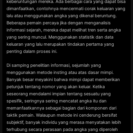
keberuntungan mereka. Ada berbagai cara yang dapat bisa
dimanfaatkan, contohnya mencermati corak keluaran yang
lalu atau menggunakan angka yang dikenal beruntung.
Beberapa pemain percaya jika dengan menganalisis
informasi sejarah, mereka dapat melihat tren serta angka
yang sering muncul. Menggunakan statistik dan data
keluaran yang lalu merupakan tindakan pertama yang
penting dalam proses ini.
Di samping penelitian informasi, sejumlah yang
menggunakan metode insting atau atas dasar mimpi.
Banyak besar meyakini bahwa mimpi dapat memberikan
petunjuk tentang nomor yang akan keluar. Ketika
seseorang mendalami impian tentang sesuatu yang
spesifik, seringnya sering mencatat angka itu dan
memanfaatkannya sebagai bagian dari komponen dari
taktik pemain. Walaupun metode ini cenderung bersifat
subjektif, banyak individu yang merasa menyatakan lebih
terhubung secara perasaan pada angka yang diperoleh