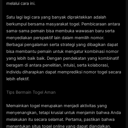
melalui cara ini.
Satu lagi lagi cara yang banyak dipraktekkan adalah
berkumpul bersama masyarakat togel. Pembicaraan antara
sama-sama pemain bisa membuka wawasan baru serta
menyediakan perspektif lain dalam memilih nomor.
Berbagai pengalaman serta strategi yang dibagikan dapat
bisa membantu pemain untuk mengatur kombinasi nomor
yang lebih baik baik. Dengan pendekatan yang kombinatif
beragam di antara penelitian, intuisi, serta kolaborasi,
individu diharapkan dapat memprediksi nomor togel secara
lebih efektif.
Tips Bermain Togel Aman
Memainkan togel merupakan menjadi aktivitas yang
menyenangkan, tetapi krusial untuk menjamin bahwa Anda
melakukan itu secara selamat. Pertama, pastikan bahwa
menentukan situs togel online yang dapat diandalkan.